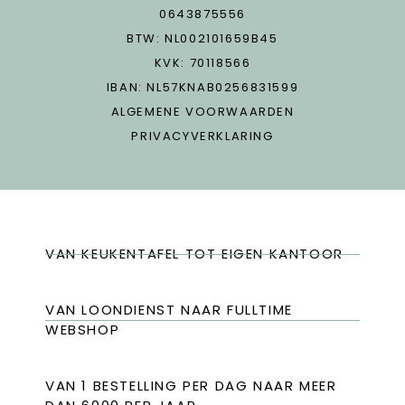
0643875556
BTW: NL002101659B45
KVK: 70118566
IBAN: NL57KNAB0256831599
ALGEMENE VOORWAARDEN
PRIVACYVERKLARING
VAN KEUKENTAFEL TOT EIGEN KANTOOR
VAN LOONDIENST NAAR FULLTIME
WEBSHOP
VAN 1 BESTELLING PER DAG NAAR MEER