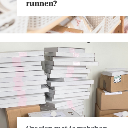
runnen?