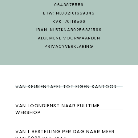
0643875556
BTW: NL002101659B45
KVK: 70118566
IBAN: NL57KNAB0256831599
ALGEMENE VOORWAARDEN
PRIVACYVERKLARING
VAN KEUKENTAFEL TOT EIGEN KANTOOR
VAN LOONDIENST NAAR FULLTIME
WEBSHOP
VAN 1 BESTELLING PER DAG NAAR MEER